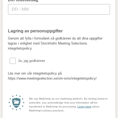
/
Berätta när du fyller år
Lagring av personuppgifter
Genom att fylla i formuläret så godkänner du att dina uppgifter
lagras i enlighet med Stockholm Meeting Selections
integritetspolicy.
Ja, jag godkänner
Läs mer om vår integritetspolicy på
https://www.meetingselection.se/om-sms/integritetspolicy/
We use Mailchimp as our marketing platform. By clicking below to
subscribe, you acknowledge that your information will be
transferred to Mailchimp for processing.
Learn more
about
Mailchimp's privacy practices.